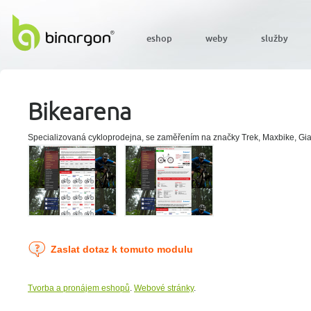
eshop
weby
služby
Bikearena
Specializovaná cykloprodejna, se zaměřením na značky Trek, Maxbike, Giant
Zaslat dotaz k tomuto modulu
Tvorba a pronájem eshopů
.
Webové stránky
.