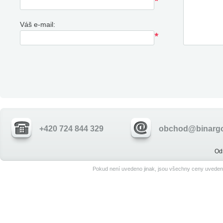
Váš e-mail:
+420 724 844 329
obchod@binargo
Od
Pokud není uvedeno jinak, jsou všechny ceny uveden