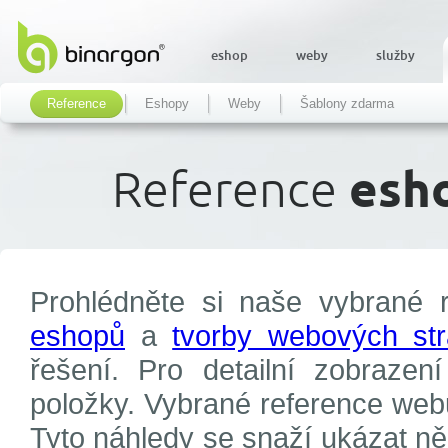
eshop
weby
služby
Reference
Eshopy
Weby
Šablony zdarma
Reference
esho
Prohlédněte si naše vybrané 
eshopů
a
tvorby webových st
řešení. Pro detailní zobrazen
položky. Vybrané reference webů
Tyto náhledy se snaží ukázat ně