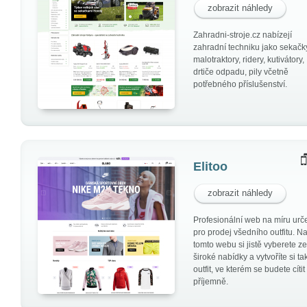
zobrazit náhledy
Zahradni-stroje.cz nabízejí
zahradní techniku jako sekačk
malotraktory, ridery, kutivátory,
drtiče odpadu, pily včetně
potřebného příslušenství.
Elitoo
zobrazit náhledy
Profesionální web na míru urč
pro prodej všedního outfitu. N
tomto webu si jistě vyberete ze
široké nabídky a vytvoříte si ta
outfit, ve kterém se budete cítit
příjemně.