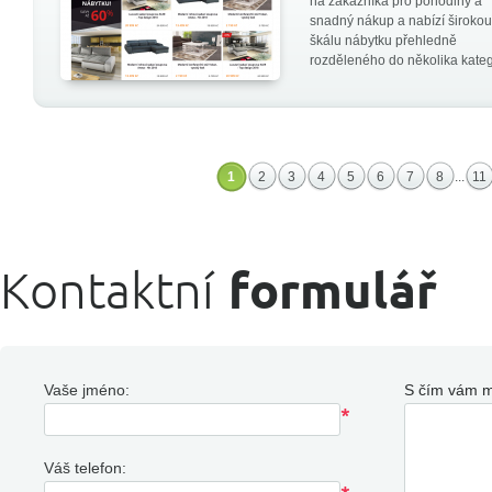
na zákazníka pro pohodlný a
snadný nákup a nabízí širokou
škálu nábytku přehledně
rozděleného do několika katego
1
2
3
4
5
6
7
8
...
11
Kontaktní
formulář
Vaše jméno:
S čím vám 
Váš telefon: