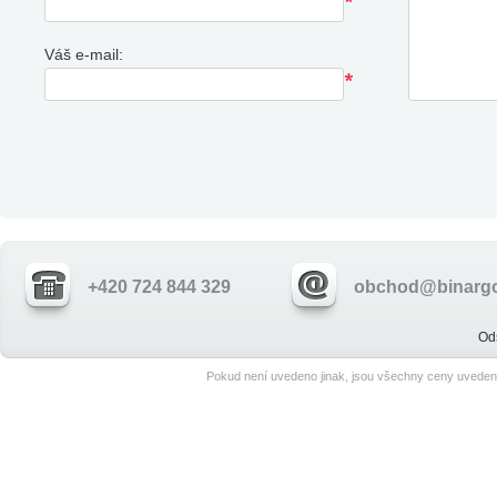
Váš e-mail:
+420 724 844 329
obchod@binargo
Od
Pokud není uvedeno jinak, jsou všechny ceny uveden