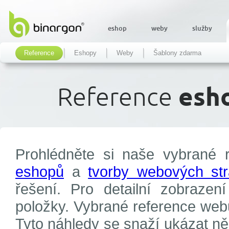
eshop
weby
služby
Reference
Eshopy
Weby
Šablony zdarma
Reference
esho
Prohlédněte si naše vybrané 
eshopů
a
tvorby webových st
řešení. Pro detailní zobrazen
položky. Vybrané reference webů
Tyto náhledy se snaží ukázat ně