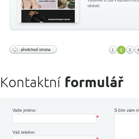
Vyberete si zde v každém roč
období.
předchozí strana
1
2
3
Kontaktní
formulář
Vaše jméno:
S čím vám 
Váš telefon: