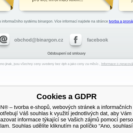
u informačního systému binargon. Více informací najdete na stránce
tvorba a pron
obchod@binargon.cz
facebook
Odstoupení od smlouvy
no jinak, jsou všechny ceny uvedeny bez dph a jako ceny za měsíc.,
Informace o zpracová
Cookies a GDPR
 – tvorba e-shopů, webových stránek a informačních
potřebují Váš souhlas k využití jednotlivých dat, aby Vám
kazovat informace týkající se Vašich zájmů pomocí perso
lam. Souhlas udělíte kliknutím na políčko "Ano, souhlas