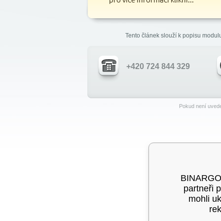
Tento článek slouží k popisu modul
+420 724 844 329
Pokud není uvede
BINARGON®
partneři 
mohli u
rek