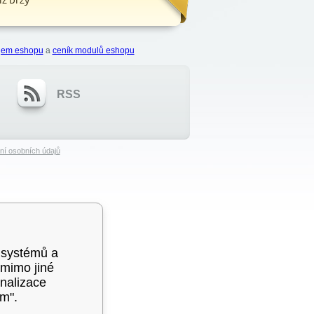
ájem eshopu
a
ceník modulů eshopu
RSS
ní osobních údajů
 systémů a
 mimo jiné
nalizace
ím".