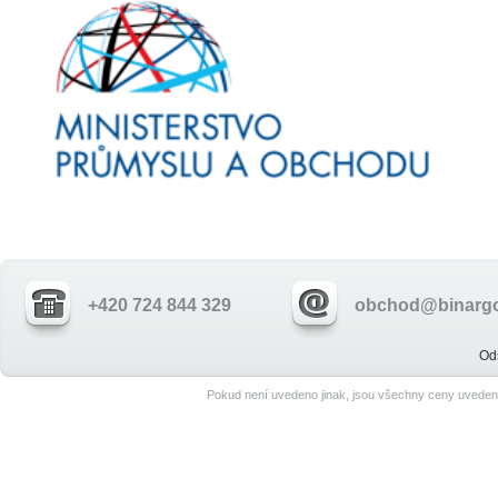
+420 724 844 329
obchod@binargo
Od
Pokud není uvedeno jinak, jsou všechny ceny uveden