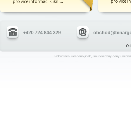
+420 724 844 329
obchod@binargo
Od
Pokud není uvedeno jinak, jsou všechny ceny uveden