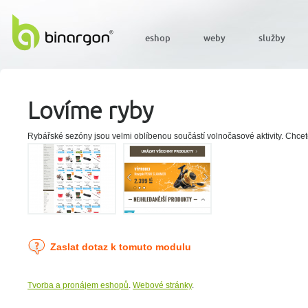
eshop
weby
služby
Lovíme ryby
Rybářské sezóny jsou velmi oblíbenou součástí volnočasové aktivity. Chcete
Zaslat dotaz k tomuto modulu
Tvorba a pronájem eshopů
.
Webové stránky
.