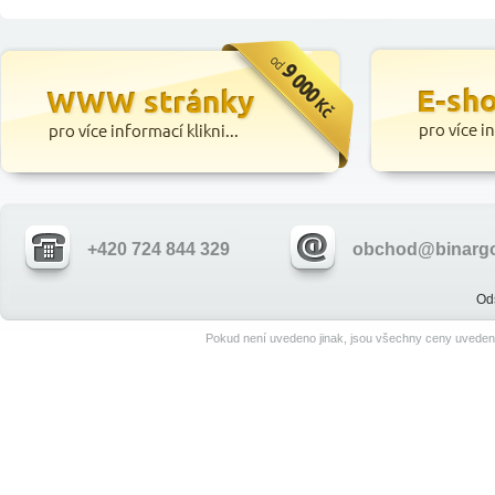
+420 724 844 329
obchod@binargo
Od
Pokud není uvedeno jinak, jsou všechny ceny uveden