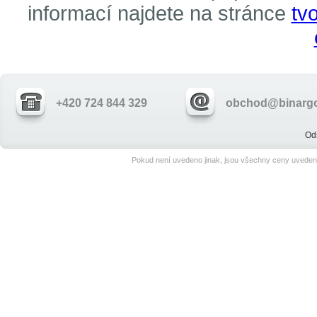
informací najdete na stránce
tv
+420 724 844 329
obchod@binargo
Od
Pokud není uvedeno jinak, jsou všechny ceny uveden