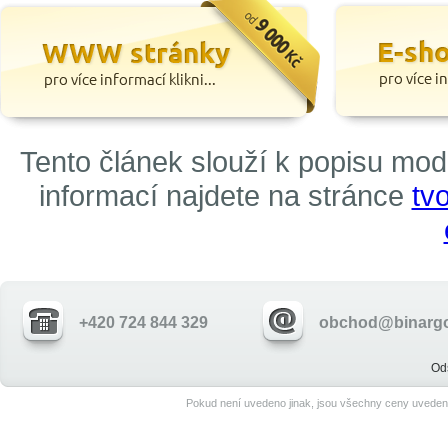
Tento článek slouží k popisu mo
informací najdete na stránce
tv
+420 724 844 329
obchod@binargo
Od
Pokud není uvedeno jinak, jsou všechny ceny uveden