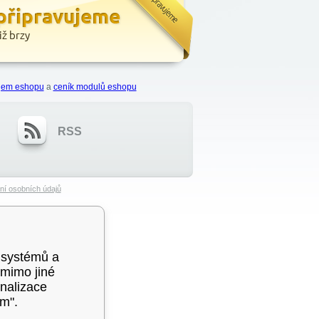
ájem eshopu
a
ceník modulů eshopu
RSS
ní osobních údajů
 systémů a
 mimo jiné
nalizace
ím".