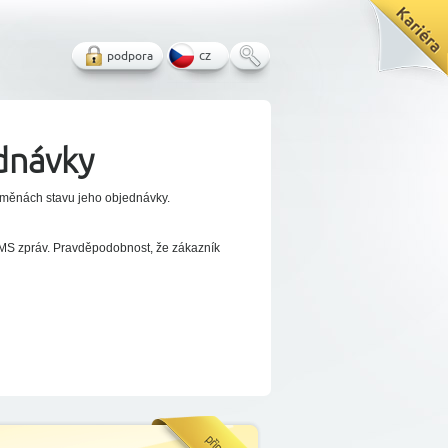
podpora
cz
dnávky
 změnách stavu jeho objednávky.
SMS zpráv. Pravděpodobnost, že zákazník