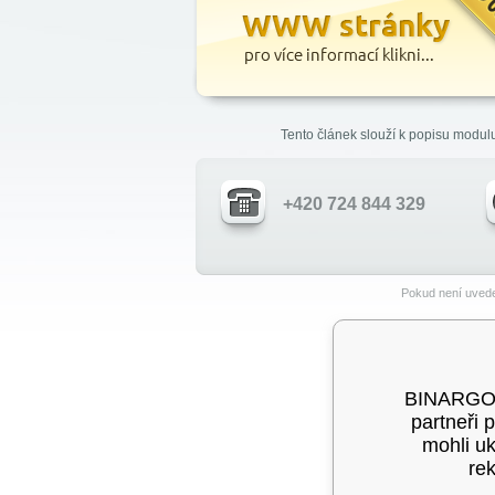
Tento článek slouží k popisu modul
+420 724 844 329
Pokud není uvede
BINARGON®
partneři 
mohli u
rek