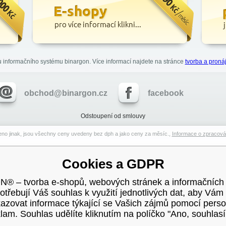
u informačního systému binargon. Více informací najdete na stránce
tvorba a pron
obchod@binargon.cz
facebook
Odstoupení od smlouvy
no jinak, jsou všechny ceny uvedeny bez dph a jako ceny za měsíc.,
Informace o zpracová
Cookies a GDPR
 – tvorba e-shopů, webových stránek a informačních
potřebují Váš souhlas k využití jednotlivých dat, aby Vám
kazovat informace týkající se Vašich zájmů pomocí perso
lam. Souhlas udělíte kliknutím na políčko "Ano, souhlas