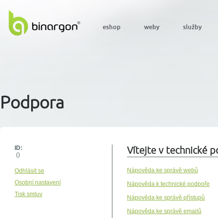
eshop
weby
služby
Podpora
ID:
Vítejte v technické
()
Nápověda ke správě webů
Odhlásit se
Osobní nastavení
Nápověda k technické podpoře
Tisk smluv
Nápověda ke správě přístupů
Nápověda ke správě emailů