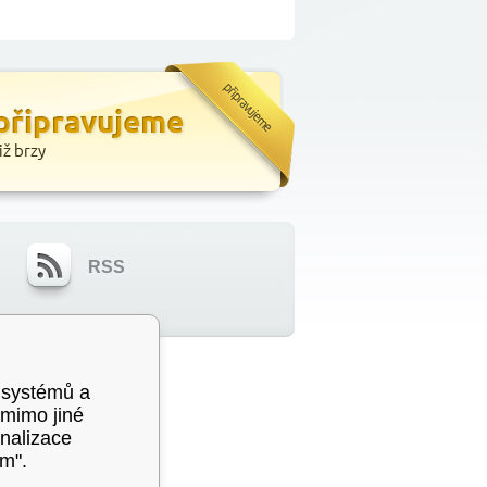
RSS
ní osobních údajů
 systémů a
 mimo jiné
nalizace
ím".