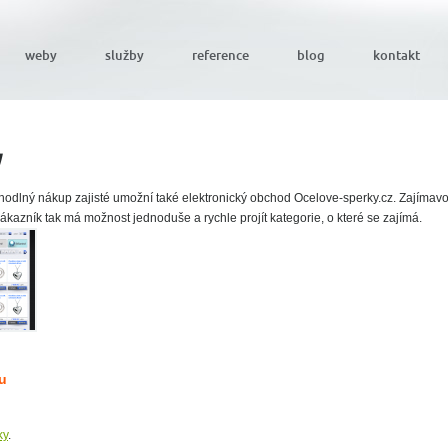
weby
služby
reference
blog
kontakt
y
hodlný nákup zajisté umožní také elektronický obchod Ocelove-sperky.cz. Zajímavo
zákazník tak má možnost jednoduše a rychle projít kategorie, o které se zajímá.
u
ky
.