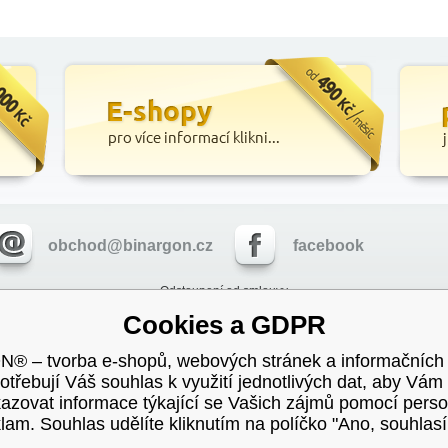
obchod@binargon.cz
facebook
Odstoupení od smlouvy
Cookies a GDPR
no jinak, jsou všechny ceny uvedeny bez dph a jako ceny za měsíc.,
Informace o zpracová
 – tvorba e-shopů, webových stránek a informačních
potřebují Váš souhlas k využití jednotlivých dat, aby Vám
kazovat informace týkající se Vašich zájmů pomocí perso
lam. Souhlas udělíte kliknutím na políčko "Ano, souhlas