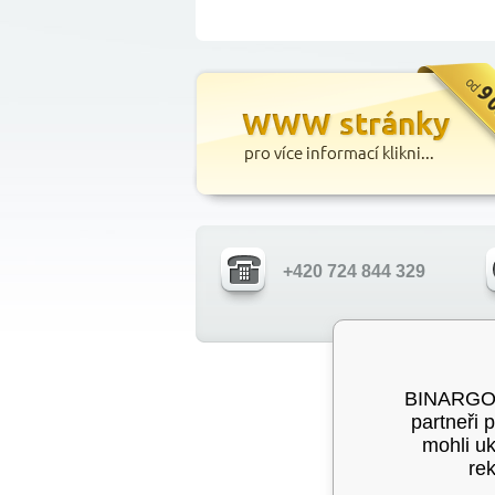
+420 724 844 329
Pokud není uvede
BINARGON®
partneři 
mohli u
rek