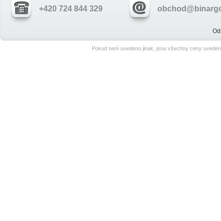
+420 724 844 329
obchod@binargo
Od
Pokud není uvedeno jinak, jsou všechny ceny uveden