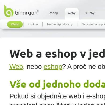
eshop
weby
služby
Weby
Funkce
Nejčastější dotazy
Nezávazná popt
Web a eshop v je
Web
, nebo
eshop
? A proč ne o
Vše od jednoho dod
Pokud si objednáte web i e-sho