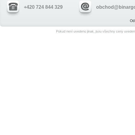
+420 724 844 329
obchod@binargo
Od
Pokud není uvedeno jinak, jsou všechny ceny uveden